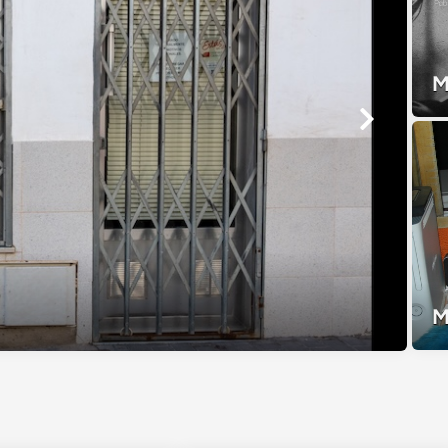
M
lta a los orígenes
M