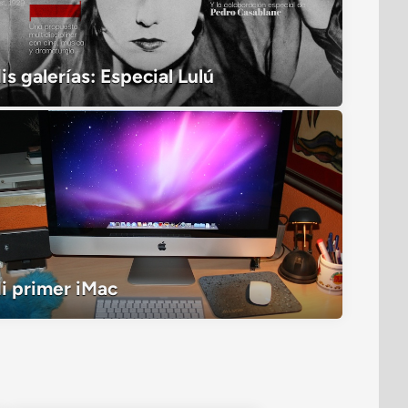
is galerías: Especial Lulú
La exposición
i primer iMac