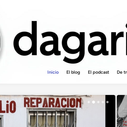
Inicio
El blog
El podcast
De t