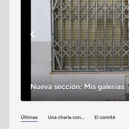
Decisiones de año nuevo: vue
Últimas
Una charla con...
El comité