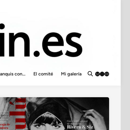
Bluesky
Instagram
YouTube
ranquis con…
El comité
Mi galería
Abrir
búsqueda