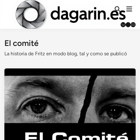
Saltar
Men
al
Abrir
prin
búsqueda
contenido
Bluesky
Instag
You
El comité
La historia de Fritz en modo blog, tal y como se publicó