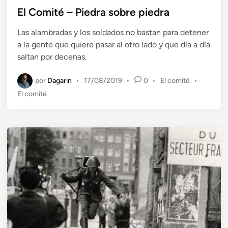
b
El Comité – Piedra sobre piedra
l
Las alambradas y los soldados no bastan para detener
i
a la gente que quiere pasar al otro lado y que día a día
c
saltan por decenas.
a
d
por
Dagarin
P
•
17/08/2019
•
0
•
El comité
•
o
u
El comité
e
b
n
l
i
c
a
d
o
e
n