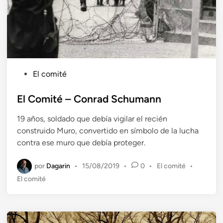
P
El comité
u
b
El Comité – Conrad Schumann
l
19 años, soldado que debía vigilar el recién
i
construido Muro, convertido en símbolo de la lucha
c
contra ese muro que debía proteger.
a
d
por
Dagarin
P
•
15/08/2019
•
0
•
El comité
•
o
u
El comité
e
b
n
l
i
c