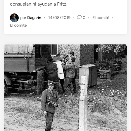
consuelan ni ayudan a Fritz.
a
d
por
Dagarin
P
•
14/08/2019
•
0
•
El comité
•
o
u
El comité
e
b
n
l
i
c
a
d
o
e
n