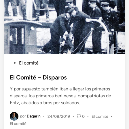
P
El comité
u
b
El Comité – Disparos
l
Y por supuesto también iban a llegar los primeros
i
disparos, los primeros berlineses, compatriotas de
c
Fritz, abatidos a tiros por soldados.
a
d
por
Dagarin
P
•
24/08/2019
•
0
•
El comité
•
o
u
El comité
e
b