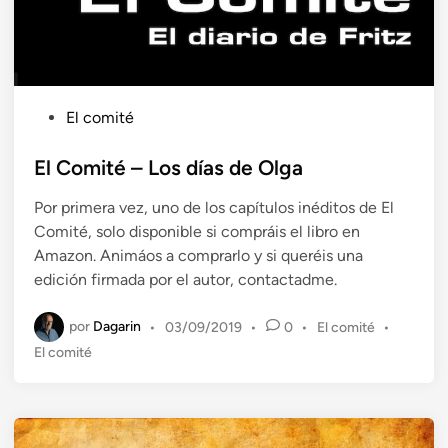
P
El comité
u
b
El Comité – Los días de Olga
l
Por primera vez, uno de los capítulos inéditos de El
i
Comité, solo disponible si compráis el libro en
c
Amazon. Animáos a comprarlo y si queréis una
a
edición firmada por el autor, contactadme.
d
o
por
Dagarin
P
•
03/09/2019
•
0
•
El comité
•
e
u
El comité
n
b
l
i
c