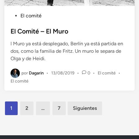
P
El comité
u
b
El Comité – El Muro
l
l Muro ya está desplegado, Berlín ya está partida en
i
dos, como la familia de Fritz. Un muro le separa de
c
Olga y de Heidi.
a
d
por
Dagarin
P
•
13/08/2019
•
0
•
El comité
•
o
u
El comité
e
b
n
l
i
Paginación
c
1
2
…
7
Siguientes
a
de
d
entradas
o
e
n