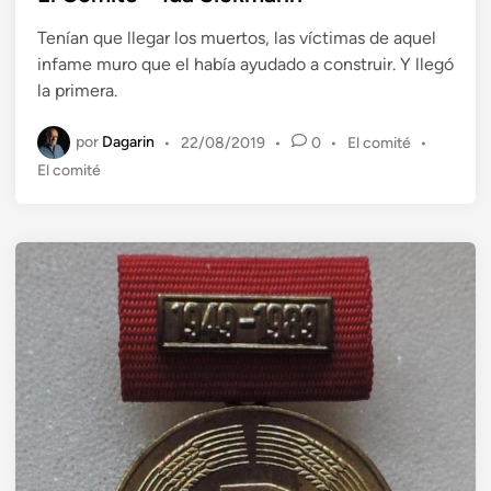
l
Tenían que llegar los muertos, las víctimas de aquel
i
infame muro que el había ayudado a construir. Y llegó
c
la primera.
a
d
por
Dagarin
P
•
22/08/2019
•
0
•
El comité
•
o
u
El comité
e
b
n
l
i
c
a
d
o
e
n