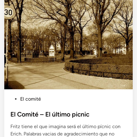
a
d
o
e
n
P
El comité
u
b
El Comité – El último picnic
l
Fritz tiene el que imagina será el último pícnic con
i
Erich. Palabras vacias de agradecimiento que no
c