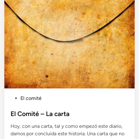
a
d
o
e
n
P
El comité
u
b
El Comité – La carta
l
Hoy, con una carta, tal y como empezó este diario,
i
damos por concluida este historia. Una carta que no
c