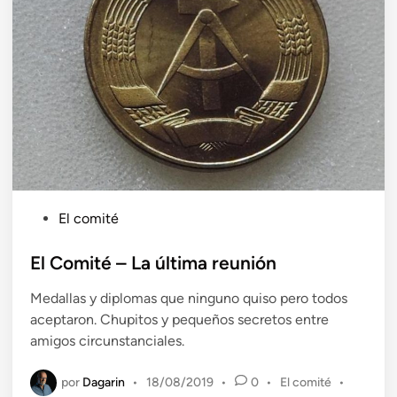
P
El comité
u
b
El Comité – La última reunión
l
Medallas y diplomas que ninguno quiso pero todos
i
aceptaron. Chupitos y pequeños secretos entre
c
amigos circunstanciales.
a
d
por
Dagarin
P
•
18/08/2019
•
0
•
El comité
•
o