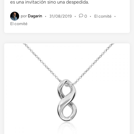
es una invitación sino una despedida.
a
d
por
Dagarin
P
•
31/08/2019
•
0
•
El comité
•
o
u
El comité
e
b
n
l
i
c
a
d
o
e
n