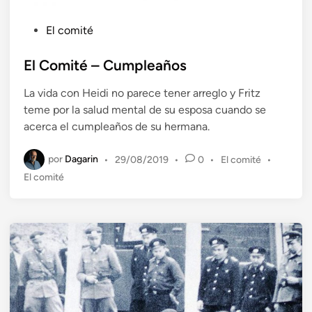
P
El comité
u
b
El Comité – Cumpleaños
l
La vida con Heidi no parece tener arreglo y Fritz
i
teme por la salud mental de su esposa cuando se
c
acerca el cumpleaños de su hermana.
a
d
por
Dagarin
P
•
29/08/2019
•
0
•
El comité
•
o
u
El comité
e
b
n
l
i
c
a
d
o
e
n