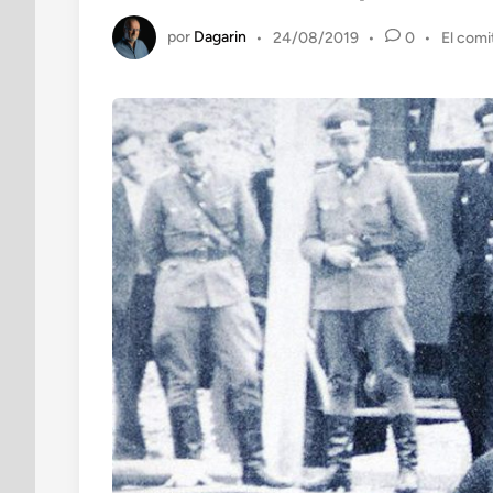
por
Dagarin
Publica
•
24/08/2019
•
0
•
El comi
en