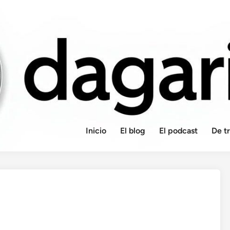
Inicio
El blog
El podcast
De t