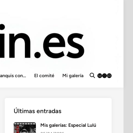
Bluesky
Instagram
YouTube
ranquis con…
El comité
Mi galería
Abrir
búsqueda
Últimas entradas
Mis galerías: Especial Lulú