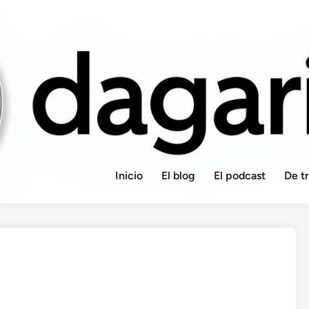
Inicio
El blog
El podcast
De t