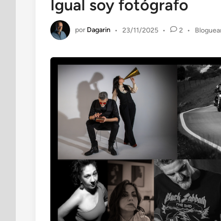
Igual soy fotógrafo
por
Dagarin
Publicad
•
23/11/2025
•
2
•
Bloguea
en