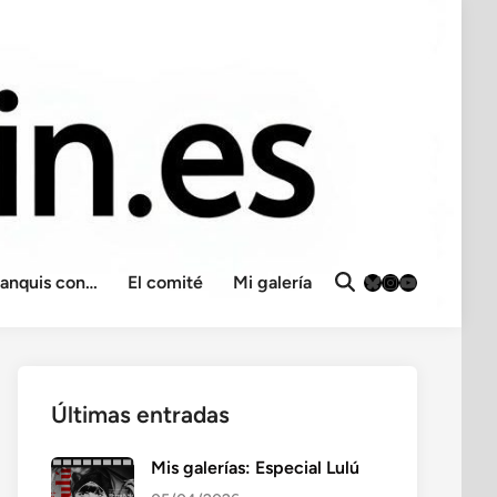
Bluesky
Instagram
YouTube
ranquis con…
El comité
Mi galería
Abrir
búsqueda
Últimas entradas
Mis galerías: Especial Lulú