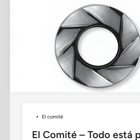
Saltar
al
contenido
Publicado
El comité
en
El Comité – Todo está 