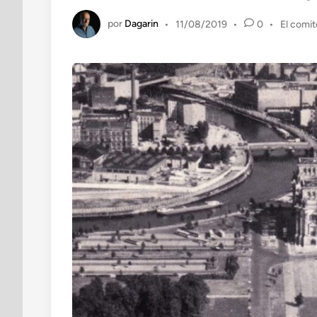
por
Dagarin
Publica
•
11/08/2019
•
0
•
El comit
en