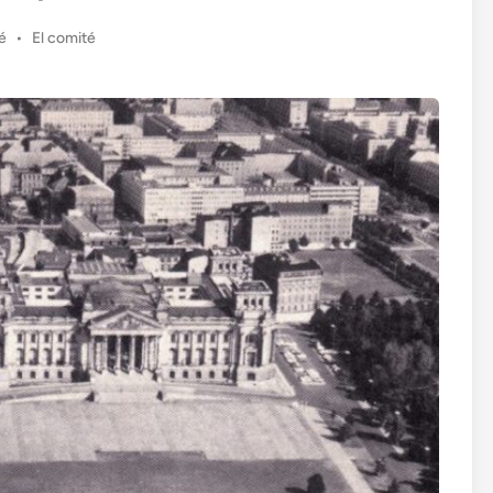
do
é
•
El comité