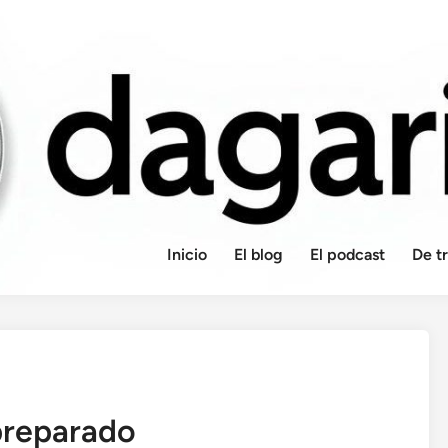
Inicio
El blog
El podcast
De t
preparado