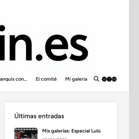
Bluesky
Instagram
YouTube
ranquis con…
El comité
Mi galería
Abrir
búsqueda
Últimas entradas
Mis galerías: Especial Lulú