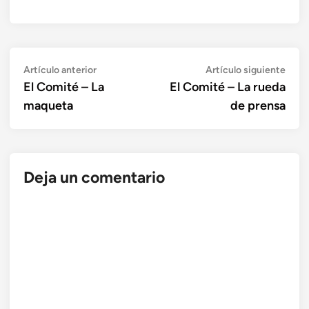
Navegación
Artículo
Artí
Artículo anterior
Artículo siguiente
anterior:
sigui
El Comité – La
El Comité – La rueda
de
maqueta
de prensa
entradas
Deja un comentario