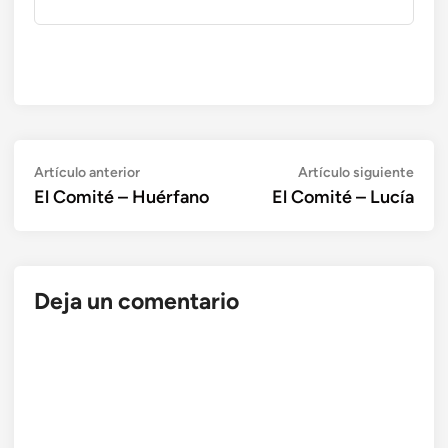
Navegación
Artículo
Artí
Artículo anterior
Artículo siguiente
anterior:
sigui
El Comité – Huérfano
El Comité – Lucía
de
entradas
Deja un comentario