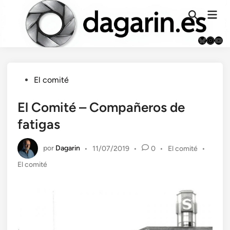
Saltar
Men
al
Abrir
prin
búsqueda
contenido
Bluesky
Instag
You
Publicado
El comité
en
El Comité – Compañeros de
fatigas
por
Dagarin
Publicado
•
11/07/2019
•
0
•
El comité
•
en
El comité