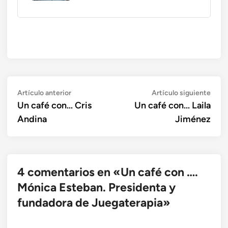
Navegación
Artículo
Artí
Artículo anterior
Artículo siguiente
anterior:
sigui
Un café con… Cris
Un café con… Laila
de
Andina
Jiménez
entradas
4 comentarios en «
Un café con ….
Mónica Esteban. Presidenta y
fundadora de Juegaterapia
»