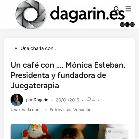
Saltar
Men
al
Abrir
prin
búsqueda
contenido
Bluesky
Instag
You
Publicado
Una charla con...
en
Un café con …. Mónica Esteban.
Presidenta y fundadora de
Juegaterapia
por
Dagarin
•
20/01/2015
•
4
•
Publicado
Una charla con...
•
Entrevistas
,
Vocación
en