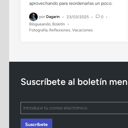
aprovechando para reordenarlas un poco.
o
e
por
Dagarin
•
23/03/2025
•
0
•
n
P
Blogueando
,
Boletín
•
u
Fotografía
,
Reflexiones
,
Vacaciones
b
l
i
c
a
d
o
e
Suscríbete al boletín men
n
Suscríbete