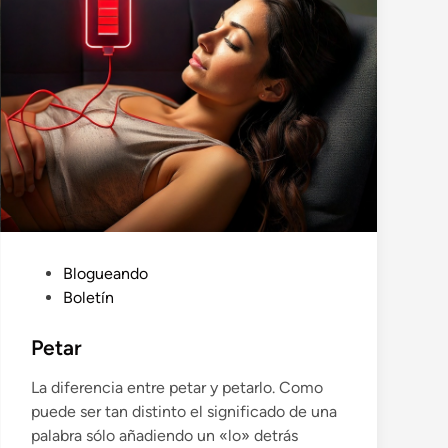
P
Blogueando
u
Boletín
b
l
Petar
i
La diferencia entre petar y petarlo. Como
c
puede ser tan distinto el significado de una
a
palabra sólo añadiendo un «lo» detrás
d