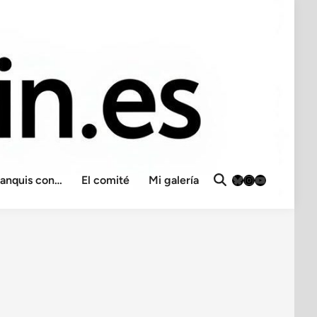
Bluesky
Instagram
YouTube
ranquis con…
El comité
Mi galería
Abrir
búsqueda