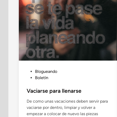
P
Blogueando
u
Boletín
b
l
Vaciarse para llenarse
i
De como unas vacaciones deben servir para
c
vaciarse por dentro, limpiar y volver a
a
empezar a colocar de nuevo las piezas
d