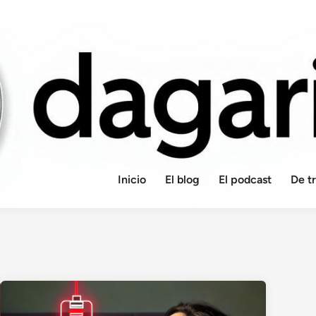
Inicio
El blog
El podcast
De t