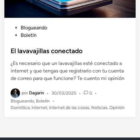
P
Blogueando
u
Boletín
b
l
El lavavajillas conectado
i
¿Es necesario que un lavavajillas esté conectado a
c
internet y que tengas que registrarlo con tu cuenta
a
de correo para que funcione? Te cuento mi opinión
d
o
por
Dagarin
•
30/03/2025
•
0
•
e
P
Blogueando
,
Boletín
•
n
u
Domótica
,
internet
,
internet de las cosas
,
Noticias
,
Opinión
b
l
i
c