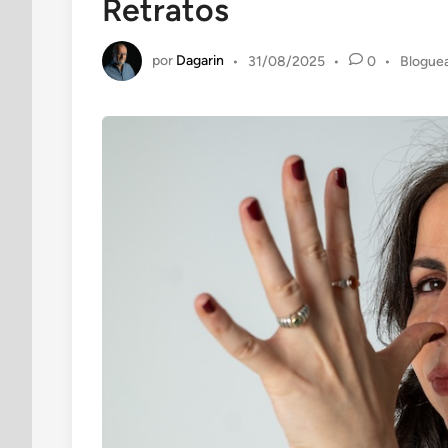
Retratos
por
Dagarin
Publica
•
31/08/2025
•
0
•
Blogue
en