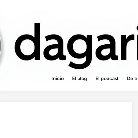
Inicio
El blog
El podcast
De t