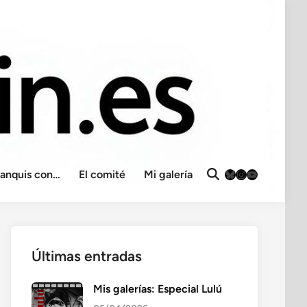
Bluesky
Instagram
YouTube
ranquis con…
El comité
Mi galería
Abrir
búsqueda
Últimas entradas
Mis galerías: Especial Lulú