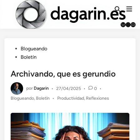
Saltar
Men
al
Abrir
prin
búsqueda
contenido
Bluesky
Instag
You
Publicado
Blogueando
en
Boletín
Archivando, que es gerundio
por
Dagarin
•
27/04/2025
•
0
•
Publicado
Blogueando
,
Boletín
•
Productividad
,
Reflexiones
en