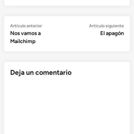
Navegación
Artículo
Artí
Artículo anterior
Artículo siguiente
anterior:
sigui
Nos vamos a
El apagón
de
Mailchimp
entradas
Deja un comentario